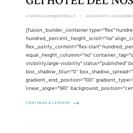
GLI HOTEL DEL NO
DI
MARTA.ALUNNI@HOTMAIL.IT
AGGIORNATO IL
6 NOVEMBRE
[fusion_builder_container type=”flex” hund
hundred_percent_height_scroll=”no” align_con
flex_justify_content=”flex-start” hundred_p
equal_height_columns=”no” container_tag=”di
visibility,large-visibility” status=”published
box_shadow_blur=”0″ box_shadow_spread=”0″
gradient_end_position=”100″ gradient_type=”l
linear_angle=”180″ background_position=”cen
CONTINUA A LEGGERE