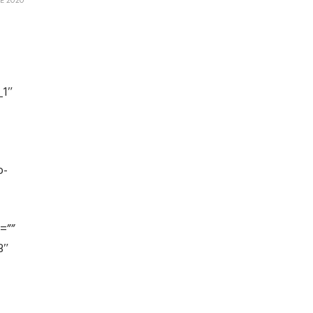
E 2020
_1″
o-
=””
3″