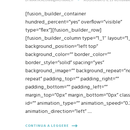
DI
MARTA.ALUNNI@HOTMAIL.IT
AGGIORNATO IL
23 NOVEMBR
[fusion_builder_container
hundred_percent=”yes” overflow=”visible”
type=”flex”][fusion_builder_row]
[fusion_builder_column type=”1_1″ layout=”1
background_position=”left top”
background_color=”” border_color=””
border_style=”solid” spacing=”yes”
background_image=”” background_repeat=”n
repeat” padding_top=”” padding_right=””
padding_bottom=”” padding_left=””
margin_top=”0px” margin_bottom=”0px” class
id=”” animation_type=”” animation_speed=”0.
animation_direction=”left” …
CONTINUA A LEGGERE