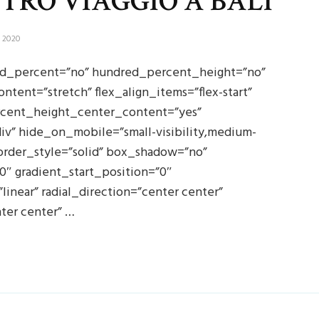
STRO VIAGGIO A BALI
 2020
red_percent=”no” hundred_percent_height=”no”
tent=”stretch” flex_align_items=”flex-start”
ercent_height_center_content=”yes”
v” hide_on_mobile=”small-visibility,medium-
” border_style=”solid” box_shadow=”no”
 gradient_start_position=”0″
inear” radial_direction=”center center”
ter center” …