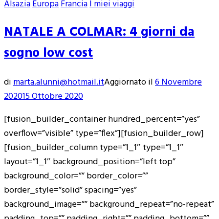
Alsazia
Europa
Francia
I miei viaggi
NATALE A COLMAR: 4 giorni da
sogno low cost
di
marta.alunni@hotmail.it
Aggiornato il
6 Novembre
2020
15 Ottobre 2020
[fusion_builder_container hundred_percent=”yes”
overflow=”visible” type=”flex”][fusion_builder_row]
[fusion_builder_column type=”1_1″ type=”1_1″
layout=”1_1″ background_position=”left top”
background_color=”” border_color=””
border_style=”solid” spacing=”yes”
background_image=”” background_repeat=”no-repeat”
padding_top=”” padding_right=”” padding_bottom=””